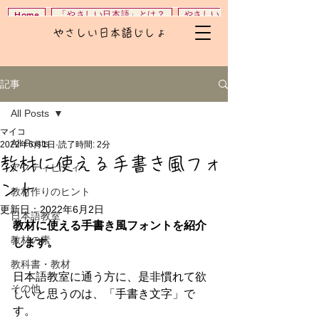
「やさしい日本語」とは？
やさしい日本語じしょ
Home
やさしい日本語じしょ
記事
All Posts
マイコ
All Posts
2022年6月1日
読了時間: 2分
教材に使える手書き風フォ
アクティビティ
ント
教材作りのヒント
更新日：
2022年6月2日
日本語教室
教材に使える手書き風フォントを紹介
教材の素
します。
教科書・教材
日本語教室に通う方に、是非慣れて欲
その他
しいと思うのは、「手書き文字」で
す。