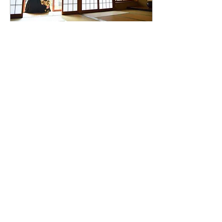
2023年9月23日
∙
1
分
だいたい10行昔話（日
本語学習用）
そこで、だいたい10行に
まとめてみました。 出来
るだけ、やさしい日本語で
書いていますが、10行と
いうくくりのため、1行が
長くなってしまっている部
分がいくつかあります。
何かのお役に立てればと思
7099
0
7
います。
NEW（2023/9/23追加）
親指姫 （2023/7/4追
加）七夕物語...
もっと見る