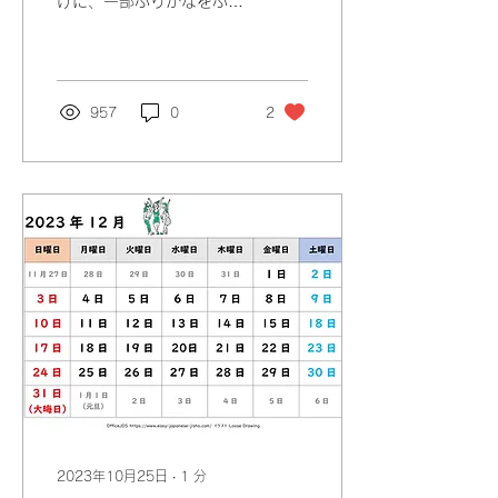
けに、一部ふりがなをふっ
たもの（初級）、漢字だけ
のものがあります。日付の
言い方の練習にお使いくだ
さい。 ※順次更新してい
きます。 NEW 2024年3
957
0
2
月 （初級）
JPEG （初級）
PDF...
2023年10月25日
∙
1
分