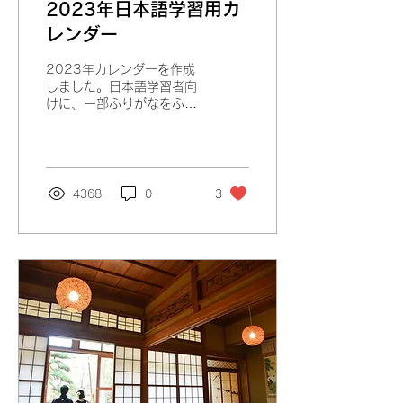
2023年日本語学習用カ
レンダー
2023年カレンダーを作成
しました。日本語学習者向
けに、一部ふりがなをふっ
たもの（初級）、漢字だけ
のものがあります。日付の
言い方の練習にお使いくだ
さい。 ※順次更新してい
きます。 2023年12月
4368
0
3
（初級）JPEG
（初級）PDF...